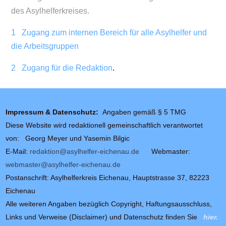
des Asylhelferkreises.
1 Zugang zum internen Bereich für alle Asylhelfer und
die Arbeitsgruppen
2 Zugang für die Redaktion
.
Impressum & Datenschutz:
Angaben gemäß § 5 TMG
Diese Website wird redaktionell gemeinschaftlich verantwortet
von:
Georg Meyer und Yasemin Bilgic
E-Mail:
redaktion@asylhelfer-eichenau.de
Webmaster:
webmaster@asylhelfer-eichenau.de
Postanschrift:
Asylhelferkreis Eichenau,
Hauptstrasse 37,
82223
Eichenau
Alle weiteren Angaben bezüglich Copyright, Haftungsausschluss,
Links und Verweise (Disclaimer) und Datenschutz finden Sie
hier.