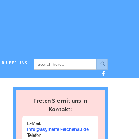
Search Button
Search
IR ÜBER UNS
for:
Treten Sie mit uns in
Kontakt:
E-Mail:
info@asylhelfer-eichenau.de
Telefon: