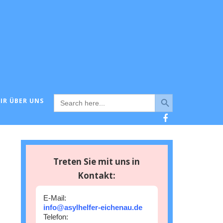
Search Button
Search
IR ÜBER UNS
for:
Treten Sie mit uns in
Kontakt:
E-Mail:
info@asylhelfer-eichenau.de
Telefon: